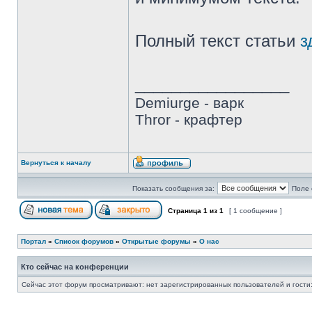
Полный текст статьи
з
_________________
Demiurge - варк
Thror - крафтер
Вернуться к началу
Показать сообщения за:
Поле 
Страница
1
из
1
[ 1 сообщение ]
Портал
»
Список форумов
»
Открытые форумы
»
О нас
Кто сейчас на конференции
Сейчас этот форум просматривают: нет зарегистрированных пользователей и гости: