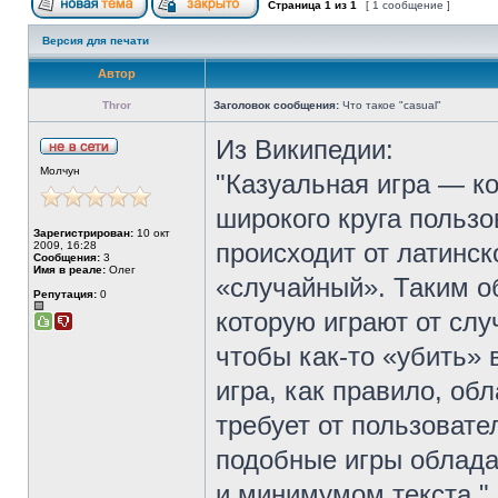
Страница
1
из
1
[ 1 сообщение ]
Версия для печати
Автор
Thror
Заголовок сообщения:
Что такое "casual"
Из Википедии:
Молчун
"Казуальная игра — к
широкого круга польз
Зарегистрирован:
10 окт
происходит от латинско
2009, 16:28
Сообщения:
3
Имя в реале:
Олег
«случайный». Таким об
Репутация:
0
которую играют от сл
чтобы как-то «убить» 
игра, как правило, об
требует от пользоват
подобные игры облада
и минимумом текста."