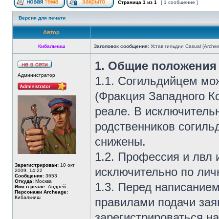
Страница
1
из
1
[ 1 сообщение ]
Версия для печати
Автор
Кибальчиш
Заголовок сообщения:
Устав гильдии Casual (Arche
1. Общие положения
Администратор
1.1. Согильдийцем мо
(Фракция Западного Ко
реале. В исключительн
родственников согильд
снижены.
1.2. Профессия и лвл
Зарегистрирован:
10 окт
исключительно по лич
2009, 14:22
Сообщения:
3653
Откуда:
Москва
1.3. Перед написанием
Имя в реале:
Андрей
Персонажи Archeage:
Кибальчиш
правилами подачи заяв
зарегистрироваться н