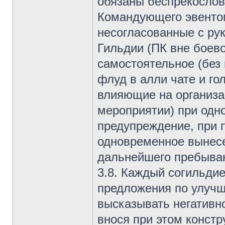
обязаны беспрекослов
Командующего эвентом
несогласованные с ру
Гильдии (ПК вне боево
самостоятельное (без
флуд в алли чате и го
влияющие на организа
мероприятии) при одн
предупреждение, при 
одновременное вынесе
дальнейшего пребыван
3.8. Каждый согильди
предложения по улучш
высказывать негативн
внося при этом конст