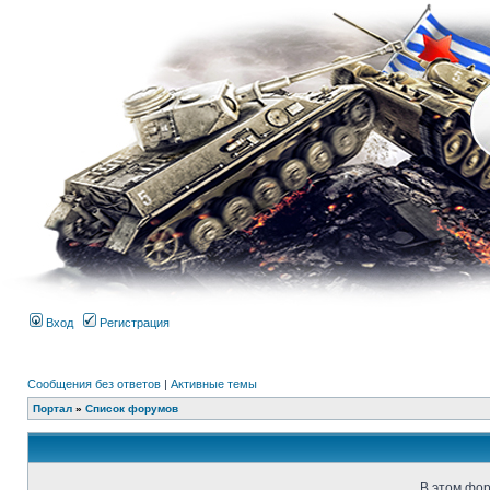
Вход
Регистрация
Сообщения без ответов
|
Активные темы
Портал
»
Список форумов
В этом фор