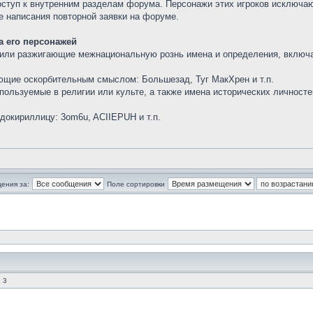
оступ к внутренним разделам форума. Персонажи этих игроков исключаю
е написания повторной заявки на форуме.
а его персонажей
 или разжигающие межнациональную рознь имена и определения, включа
ющие оскорбительным смыслом: Большезад, Туг МакХрен и т.п.
пользуемые в религии или культе, а также имена исторических личност
докириллицу: 3om6u, ACIIEPUH и т.п.
ения за:
Поле сортировки
 3