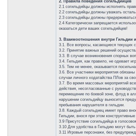
2. Правила поведения согильдийцев
2.1 согильдийцы должны исполнять прави
2.2 согильдийцы должны уважать осталь
2.3 согильдийцы должны придерживатьс
2.4 Категорически запрещается использо
оказаться дети ваших согильдийцев!
3. Взаимоотношения внутри Гильдии и
3.1. Все вопросы, касающиеся текущих с
3.2. Принятие важных решений осуществ
3.3. В случае возникновения спорных в
3.4. Гильдия, как правило, не одевает и
3.5. Тем не менее, оказывается посильна
3.6. Все участники мероприятия обязаны
случаи личного ходатайства ПЛов за св
3.7. Во время массовых мероприятий вс
действия, несогласованные с руководств
перемещение по боевой зоне, флуд в алл
нарушении согильдийцу выносится преду
пребывания нарушителя в гильдии.
3.8. Каждый согильдиец имеет право вн
Гильдии, внося при этом конструктивные
3.9 Присутствие согильдийца в голосово
3.10 Для удобства в Гильдию могут быть
3.11 Игровые персонажи, без предупреж