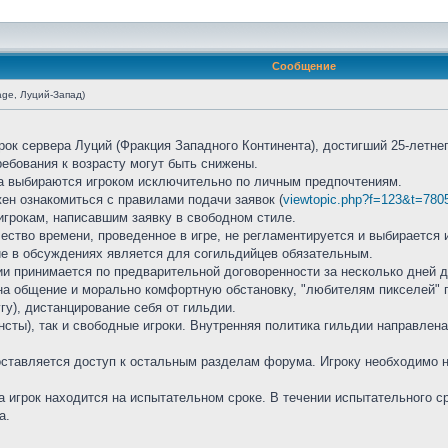
Сообщение
age, Луций-Запад)
рок сервера Луций (Фракция Западного Континента), достигший 25-летне
ребования к возрасту могут быть снижены.
жа выбираются игроком исключительно по личным предпочтениям.
жен ознакомиться с правилами подачи заявок (
viewtopic.php?f=123&t=780
игрокам, написавшим заявку в свободном стиле.
чество времени, проведенное в игре, не регламентируется и выбирается 
ие в обсуждениях является для согильдийцев обязательным.
ии принимается по предварительной договоренности за несколько дней д
на общение и морально комфортную обстановку, "любителям пикселей" п
гу), дистанцирование себя от гильдии.
онсты), так и свободные игроки. Внутренняя политика гильдии направлен
оставляется доступ к остальным разделам форума. Игроку необходимо н
а игрок находится на испытательном сроке. В течении испытательного с
а.