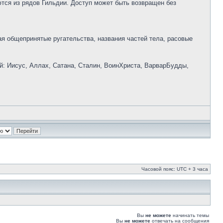
тся из рядов Гильдии. Доступ может быть возвращен без
я общепринятые ругательства, названия частей тела, расовые
ей: Иисус, Аллах, Сатана, Сталин, ВоинХриста, ВарварБудды,
Часовой пояс: UTC + 3 часа
Вы
не можете
начинать темы
Вы
не можете
отвечать на сообщения