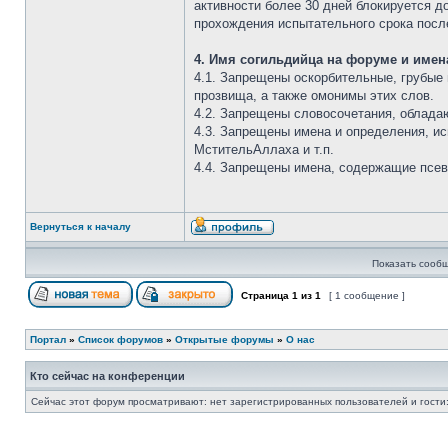
активности более 30 дней блокируется д
прохождения испытательного срока посл
4. Имя согильдийца на форуме и имен
4.1. Запрещены оскорбительные, грубые
прозвища, а также омонимы этих слов.
4.2. Запрещены словосочетания, облада
4.3. Запрещены имена и определения, ис
МстительАллаха и т.п.
4.4. Запрещены имена, содержащие псев
Вернуться к началу
Показать сообщ
Страница
1
из
1
[ 1 сообщение ]
Портал
»
Список форумов
»
Открытые форумы
»
О нас
Кто сейчас на конференции
Сейчас этот форум просматривают: нет зарегистрированных пользователей и гости: