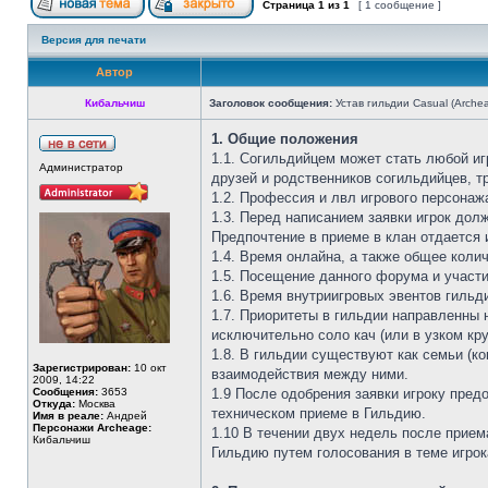
Страница
1
из
1
[ 1 сообщение ]
Версия для печати
Автор
Кибальчиш
Заголовок сообщения:
Устав гильдии Casual (Arche
1. Общие положения
1.1. Согильдийцем может стать любой иг
Администратор
друзей и родственников согильдийцев, т
1.2. Профессия и лвл игрового персона
1.3. Перед написанием заявки игрок дол
Предпочтение в приеме в клан отдается 
1.4. Время онлайна, а также общее коли
1.5. Посещение данного форума и участ
1.6. Время внутриигровых эвентов гильд
1.7. Приоритеты в гильдии направленны 
исключительно соло кач (или в узком кру
1.8. В гильдии существуют как семьи (к
Зарегистрирован:
10 окт
взаимодействия между ними.
2009, 14:22
Сообщения:
3653
1.9 После одобрения заявки игроку пред
Откуда:
Москва
техническом приеме в Гильдию.
Имя в реале:
Андрей
Персонажи Archeage:
1.10 В течении двух недель после прием
Кибальчиш
Гильдию путем голосования в теме игрок