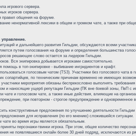
ла игрового сервера.
ных игроков сервера.
я правил общения на форуме.
вание ненормативной лексики в общем и громком чате, а также при обще
 управление.
итуаций и дальнейшего развития Гильдии, обсуждаются всеми участниками
ляется путем голосования на форуме и определения большинства голос
опросов решающее слово остается за лидером Гильдии.
гроков. Вся экипировка добывается игроками самостоятельно.
я помощь в топ-экипировке - выбивание ингридиентов и крафт.
 пользоваться голосовым чатом (TS3). Участники без голосового чата 
оих сопартийцев, по техническим причинам временно не имеющих возмож
е участники мероприятия обязаны беспрекословно выполнять требовани
ом и наносящие ущерб репутации Гильдии (ПК вне боевой зоны, ПвП с и
и чате и голосовом чате, а также иные действия, влияющие на организ
преждение, при повторном - строгое предупреждение и одновременное 
осить конструктивные предложения по улучшению деятельности Гильдии 
 предложения для исправления (по его мнению) сложившейся ситуации.
м чате во время игры является обязательным.
 приняты персонажи-твинки игрока. При этом, общее количество персона
дения не появлявшиеся онлайн более 30 дней подряд, исключаются из р