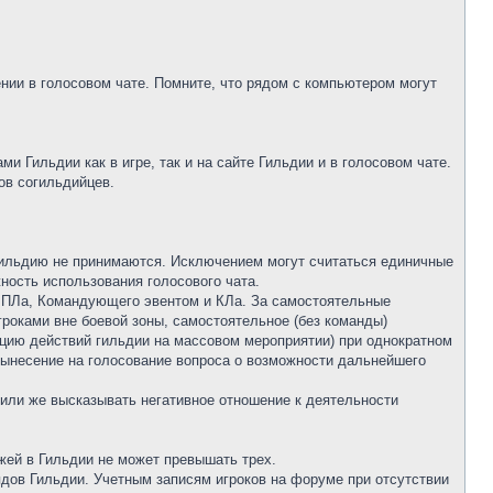
нии в голосовом чате. Помните, что рядом с компьютером могут
 Гильдии как в игре, так и на сайте Гильдии и в голосовом чате.
ов согильдийцев.
в гильдию не принимаются. Исключением могут считаться единичные
ность использования голосового чата.
я ПЛа, Командующего эвентом и КЛа. За самостоятельные
гроками вне боевой зоны, самостоятельное (без команды)
ацию действий гильдии на массовом мероприятии) при однократном
вынесение на голосование вопроса о возможности дальнейшего
или же высказывать негативное отношение к деятельности
жей в Гильдии не может превышать трех.
ядов Гильдии. Учетным записям игроков на форуме при отсутствии