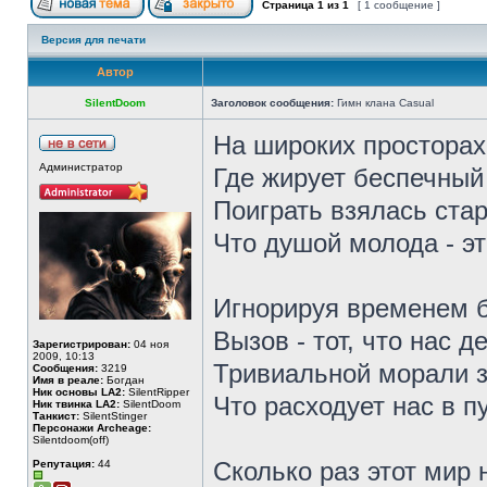
Страница
1
из
1
[ 1 сообщение ]
Версия для печати
Автор
SilentDoom
Заголовок сообщения:
Гимн клана Casual
На широких просторах
Администратор
Где жирует беспечный
Поиграть взялась стар
Что душой молода - эт
Игнорируя временем 
Вызов - тот, что нас д
Зарегистрирован:
04 ноя
2009, 10:13
Тривиальной морали 
Сообщения:
3219
Имя в реале:
Богдан
Ник основы LA2:
SilentRipper
Что расходует нас в пу
Ник твинка LA2:
SilentDoom
Танкист:
SilentStinger
Персонажи Archeage:
Silentdoom(off)
Сколько раз этот мир
Репутация:
44