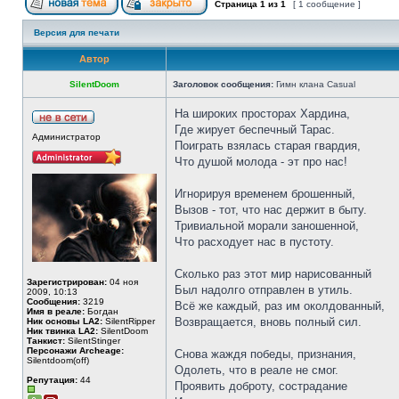
Страница
1
из
1
[ 1 сообщение ]
Версия для печати
Автор
SilentDoom
Заголовок сообщения:
Гимн клана Casual
На широких просторах Хардина,
Где жирует беспечный Тарас.
Администратор
Поиграть взялась старая гвардия,
Что душой молода - эт про нас!
Игнорируя временем брошенный,
Вызов - тот, что нас держит в быту.
Тривиальной морали заношенной,
Что расходует нас в пустоту.
Сколько раз этот мир нарисованный
Зарегистрирован:
04 ноя
Был надолго отправлен в утиль.
2009, 10:13
Сообщения:
3219
Всё же каждый, раз им околдованный,
Имя в реале:
Богдан
Возвращается, вновь полный сил.
Ник основы LA2:
SilentRipper
Ник твинка LA2:
SilentDoom
Танкист:
SilentStinger
Персонажи Archeage:
Снова жаждя победы, признания,
Silentdoom(off)
Одолеть, что в реале не смог.
Репутация:
44
Проявить доброту, сострадание