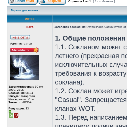
Страница
1
из
1
[ 1 сообщение ]
Версия для печати
Автор
Nova
Заголовок сообщения:
Устав клана Casual (World of 
1. Общие положения
Администратор
1.1. Сокланом может 
летнего (прекрасная по
исключительных случа
требования к возрасту
соклана).
Зарегистрирован:
30 окт
1.2. Соклан может игр
2009, 23:27
Сообщения:
3134
Откуда:
Татарстан
"Casual". Запрещаетс
Имя в реале:
Роза
Танкист:
xHOBAx
кланах WOT.
Репутация:
33
1.3. Перед написанием
правилами подачи заяв