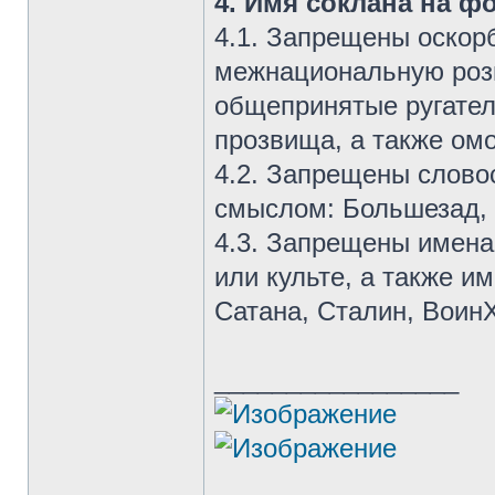
4. Имя соклана на ф
4.1. Запрещены оскор
межнациональную розн
общепринятые ругател
прозвища, а также ом
4.2. Запрещены слов
смыслом: Большезад, Т
4.3. Запрещены имена
или культе, а также и
Сатана, Сталин, Воин
_________________