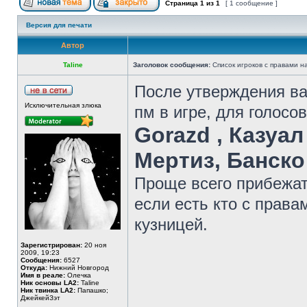
Страница
1
из
1
[ 1 сообщение ]
Версия для печати
Автор
Taline
Заголовок сообщения:
Список игроков с правами н
После утверждения ва
Исключительная злюка
пм в игре, для голосо
Gorazd , Казуал
Мертиз, Банск
Проще всего прибежать
если есть кто с права
кузницей.
Зарегистрирован:
20 ноя
2009, 19:23
Сообщения:
6527
Откуда:
Нижний Новгород
Имя в реале:
Олечка
Ник основы LA2:
Taline
Ник твинка LA2:
Папашко;
ДжейкейЗэт