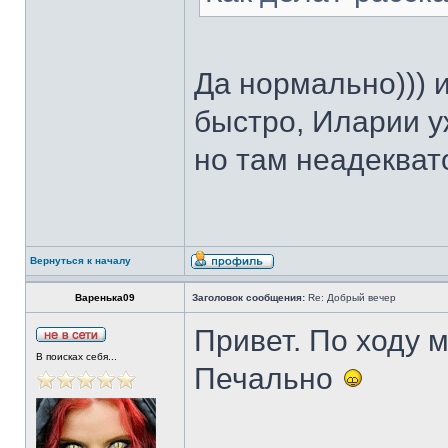
Да нормально))) и
быстро, Иларии уж
но там неадеквато
Вернуться к началу
Варенька09
Заголовок сообщения:
Re: Добрый вечер
Привет. По ходу 
В поисках себя...
Печально