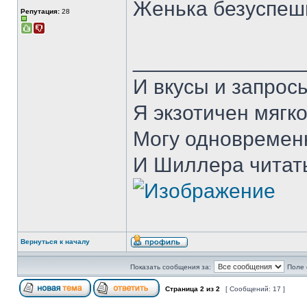
Женька безуспеш
Репутация:
28
______________
И вкусы и запрос
Я экзотичен мягко
Могу одновремен
И Шиллера читать
Вернуться к началу
Показать сообщения за:
Поле 
Страница
2
из
2
[ Сообщений: 17 ]