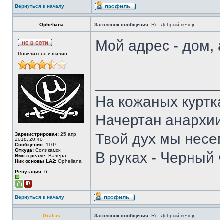
Вернуться к началу
Opheliana
Заголовок сообщения:
Re: Добрый вечер
Мой адрес - дом, 
Повелитель извилин
______________
На кожаных куртк
Начертан анархии
Твой дух мы несе
Зарегистрирован:
25 апр
2018, 20:40
Сообщения:
1107
Откуда:
Соликамск
В руках - Черный 
Имя в реале:
Валера
Ник основы LA2:
Opheliana
Репутация:
6
Вернуться к началу
Grafius
Заголовок сообщения:
Re: Добрый вечер