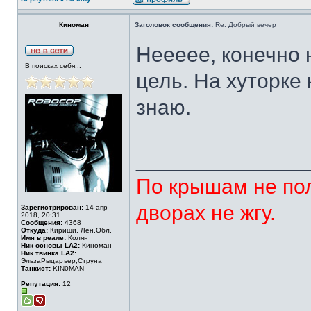
Киноман
Заголовок сообщения:
Re: Добрый вечер
Неееее, конечно 
В поисках себя...
цель. На хуторке
знаю.
______________
По крышам не пол
дворах не жгу.
Зарегистрирован:
14 апр
2018, 20:31
Сообщения:
4368
Откуда:
Кириши, Лен.Обл.
Имя в реале:
Колян
Ник основы LA2:
Киноман
Ник твинка LA2:
ЭльзаРыцаръер,Струна
Танкист:
KIN0MAN
Репутация:
12