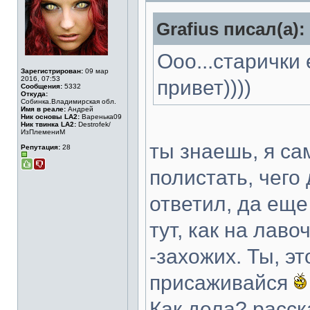
Grafius писал(а):
Ооо...старички
Зарегистрирован:
09 мар
2016, 07:53
привет))))
Сообщения:
5332
Откуда:
Собинка.Владимирская обл.
Имя в реале:
Андрей
Ник основы LA2:
Варенька09
Ник твинка LA2:
Destrofek/
ИзПлемениМ
ты знаешь, я са
Репутация:
28
полистать, чего 
ответил, да еще 
тут, как на лав
-захожих. Ты, эт
присаживайся
Как дела? расс