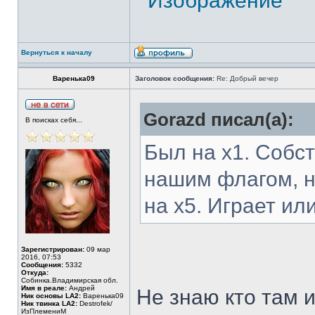
Вернуться к началу
Варенька09
Заголовок сообщения:
Re: Добрый вечер
Gorazd писал(а):
В поисках себя...
Был на х1. Собст
нашим флагом, н
на х5. Играет ил
Зарегистрирован:
09 мар
2016, 07:53
Сообщения:
5332
Откуда:
Собинка.Владимирская обл.
Имя в реале:
Андрей
Не знаю кто там и
Ник основы LA2:
Варенька09
Ник твинка LA2:
Destrofek/
ИзПлемениМ