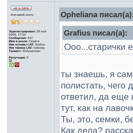
Opheliana писал(а)
Кое-какой некто
Grafius писал(а):
Зарегистрирован:
29 ноя
2009, 17:25
Сообщения:
247
Имя в реале:
Серёга
Ооо...старички 
Ник основы LA2:
Grafius
Ник твинка LA2:
Iulianiay
Танкист:
DrVasserman
Репутация:
0
ты знаешь, я сам
полистать, чего д
ответил, да еще 
тут, как на лаво
Ты, это, семки, 
Как дела? расск