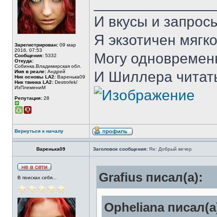
______________
И вкусы и запрос
Я экзотичен мягко
Зарегистрирован:
09 мар
2016, 07:53
Могу одновремен
Сообщения:
5332
Откуда:
Собинка.Владимирская обл.
Имя в реале:
Андрей
И Шиллера читать
Ник основы LA2:
Варенька09
Ник твинка LA2:
Destrofek/
ИзПлемениМ
Репутация:
28
Вернуться к началу
Варенька09
Заголовок сообщения:
Re: Добрый вечер
Grafius писал(а):
В поисках себя...
Opheliana писал(а