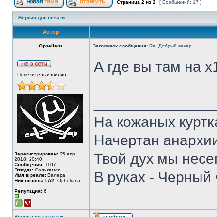
Страница
2
из
2
[ Сообщений: 17 ]
Версия для печати
Автор
Opheliana
Заголовок сообщения:
Re: Добрый вечер
А где вы там на 
Повелитель извилин
______________
На кожаных куртк
Начертан анархии
Твой дух мы несе
Зарегистрирован:
25 апр
2018, 20:40
Сообщения:
1107
Откуда:
Соликамск
В руках - Черный 
Имя в реале:
Валера
Ник основы LA2:
Opheliana
Репутация:
6
Вернуться к началу