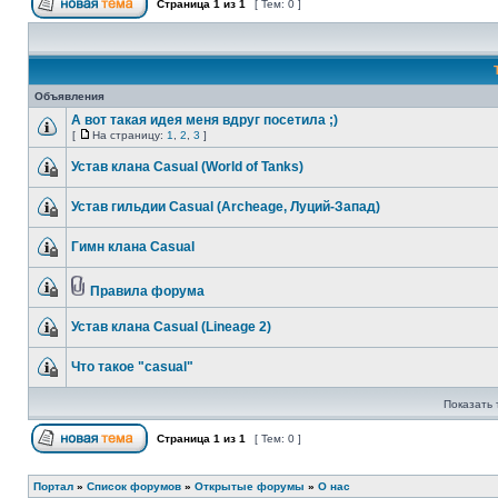
Страница
1
из
1
[ Тем: 0 ]
Объявления
А вот такая идея меня вдруг посетила ;)
[
На страницу:
1
,
2
,
3
]
Устав клана Casual (World of Tanks)
Устав гильдии Casual (Archeage, Луций-Запад)
Гимн клана Casual
Правила форума
Устав клана Casual (Lineage 2)
Что такое "casual"
Показать 
Страница
1
из
1
[ Тем: 0 ]
Портал
»
Список форумов
»
Открытые форумы
»
О нас