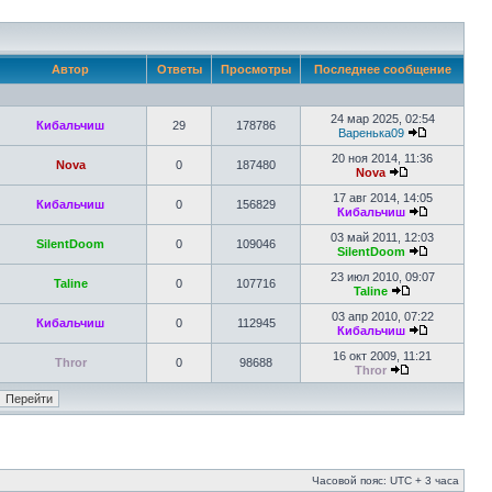
Автор
Ответы
Просмотры
Последнее сообщение
24 мар 2025, 02:54
Кибальчиш
29
178786
Варенька09
20 ноя 2014, 11:36
Nova
0
187480
Nova
17 авг 2014, 14:05
Кибальчиш
0
156829
Кибальчиш
03 май 2011, 12:03
SilentDoom
0
109046
SilentDoom
23 июл 2010, 09:07
Taline
0
107716
Taline
03 апр 2010, 07:22
Кибальчиш
0
112945
Кибальчиш
16 окт 2009, 11:21
Thror
0
98688
Thror
Часовой пояс: UTC + 3 часа