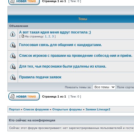
Страница
1
из
1
[ Тем: 0 ]
Темы
Объявления
А вот такая идея меня вдруг посетила ;)
[
На страницу:
1
,
2
,
3
]
Голосовая связь для общения с кандидатами.
Список игроков с правами на проведение собесед-ния и приём.
Для тех, чьи персонажи были удалены из клана.
Правила подачи заявок
Показать темы за:
Поле сорти
Страница
1
из
1
[ Тем: 0 ]
Портал
»
Список форумов
»
Открытые форумы
»
Заявки Lineage2
Кто сейчас на конференции
Сейчас этот форум просматривают: нет зарегистрированных пользователей и гости: