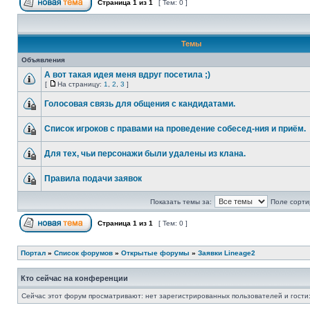
Страница
1
из
1
[ Тем: 0 ]
Темы
Объявления
А вот такая идея меня вдруг посетила ;)
[
На страницу:
1
,
2
,
3
]
Голосовая связь для общения с кандидатами.
Список игроков с правами на проведение собесед-ния и приём.
Для тех, чьи персонажи были удалены из клана.
Правила подачи заявок
Показать темы за:
Поле сорти
Страница
1
из
1
[ Тем: 0 ]
Портал
»
Список форумов
»
Открытые форумы
»
Заявки Lineage2
Кто сейчас на конференции
Сейчас этот форум просматривают: нет зарегистрированных пользователей и гости: