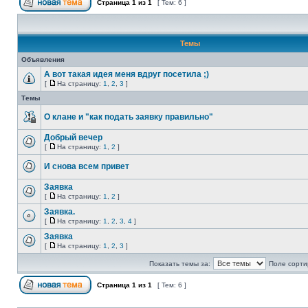
Страница
1
из
1
[ Тем: 6 ]
Темы
Объявления
А вот такая идея меня вдруг посетила ;)
[
На страницу:
1
,
2
,
3
]
Темы
О клане и "как подать заявку правильно"
Добрый вечер
[
На страницу:
1
,
2
]
И снова всем привет
Заявка
[
На страницу:
1
,
2
]
Заявка.
[
На страницу:
1
,
2
,
3
,
4
]
Заявка
[
На страницу:
1
,
2
,
3
]
Показать темы за:
Поле сорти
Страница
1
из
1
[ Тем: 6 ]