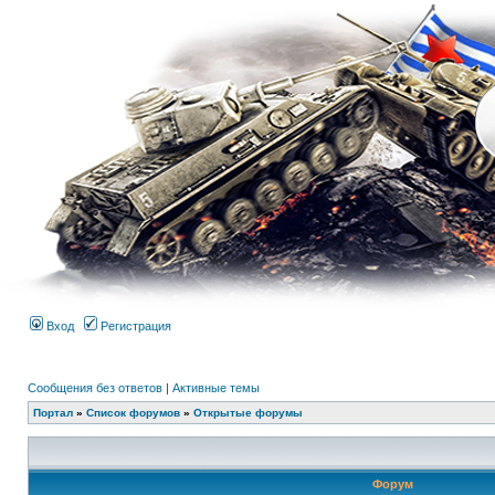
Вход
Регистрация
Сообщения без ответов
|
Активные темы
Портал
»
Список форумов
»
Открытые форумы
Форум