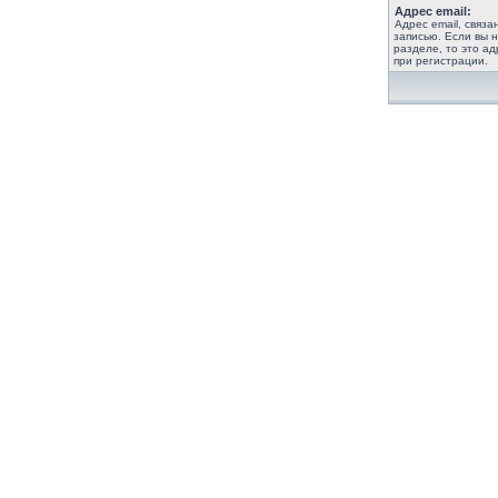
Адрес email:
Адрес email, связ
записью. Если вы 
разделе, то это ад
при регистрации.