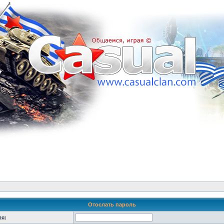
Отослать пароль
ля: