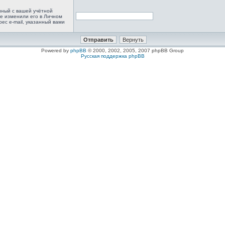
анный с вашей учётной
не изменили его в Личном
рес e-mail, указанный вами
Powered by
phpBB
© 2000, 2002, 2005, 2007 phpBB Group
Русская поддержка phpBB