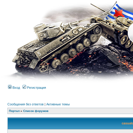
Вход
Регистрация
Сообщения без ответов
|
Активные темы
Портал
»
Список форумов
casual