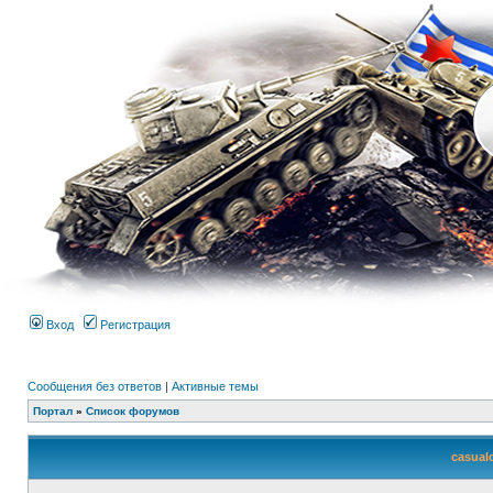
Вход
Регистрация
Сообщения без ответов
|
Активные темы
Портал
»
Список форумов
casual