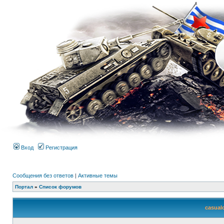
Вход
Регистрация
Сообщения без ответов
|
Активные темы
Портал
»
Список форумов
casual