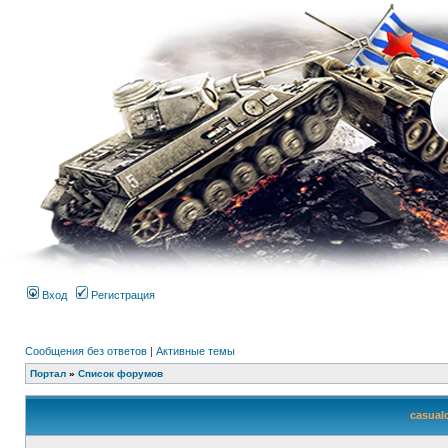
Вход
Регистрация
Сообщения без ответов
|
Активные темы
Портал
»
Список форумов
casual