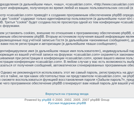
одразделения (в дальнейшем «мы», «наш», «casualclan.com», «http://www.casualclan.c
ьзуют информацию, полученную во время любой из ваших пользовательских сессий (
тр «casualclan.com» приведёт к созданию программным обеспечением phpBB определ
две "cookie" содержат только идентификатор пользователя (в дальнейшем «user-id») 
Третья "cookie" будет создана после просмотра одной из тем конференции «casualc
 с форумами.
ем установить cookies, внешние по отношению к программному обеспечению phpBB, од
аммным обеспечением phpBB. Вторым источником получения вашей информации являю
 размещенные под учётной записью Гостя (в дальнейшем «анонимные сообщения»), да
 вами после регистрации и авторизации (в дальнейшем «ваши сообщения»).
идентифицируемое имя (в дальнейшем «ваше имя пользователя»), индивидуальный пар
нформация из вашей учётной записи на форумах «casualclan.com» охраняется закона
ваемая при регистрации в конференции «casualclan.com», кроме вашего имени пользо
нистрации конференции «casualclan.com». В любом случае у вас есть возможность выб
отказаться от получения сообщений, автоматически сгенерированных программным обе
днако не рекомендуется использовать этот же самый пароль, регистрируясь на друг
его в тайне, ни при каких обстоятельствах ни представители «casualclan.com», ни php
 вы сможете воспользоваться функцией восстановления пароля «Забыли пароль?», пр
ле чего программное обеспечение phpBB сгенерирует вам новый пароль для вашей учё
Вернуться на страницу входа
Powered by
phpBB
© 2000, 2002, 2005, 2007 phpBB Group
Русская поддержка phpBB