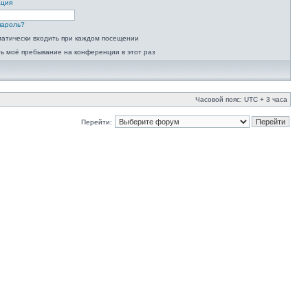
ация
пароль?
атически входить при каждом посещении
ь моё пребывание на конференции в этот раз
Часовой пояс: UTC + 3 часа
Перейти: