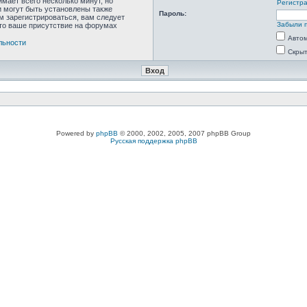
мает всего несколько минут, но
Регистр
 могут быть установлены также
Пароль:
м зарегистрироваться, вам следует
Забыли 
что ваше присутствие на форумах
Автом
льности
Скрыт
Powered by
phpBB
© 2000, 2002, 2005, 2007 phpBB Group
Русская поддержка phpBB