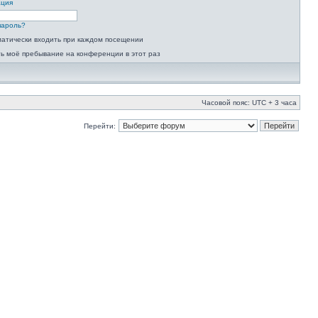
ация
пароль?
атически входить при каждом посещении
ь моё пребывание на конференции в этот раз
Часовой пояс: UTC + 3 часа
Перейти: