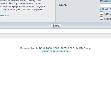
мает всего несколько минут, но
Регистр
 могут быть установлены также
Пароль:
м зарегистрироваться, вам следует
Забыли 
что ваше присутствие на форумах
Автом
льности
Скрыт
Powered by
phpBB
© 2000, 2002, 2005, 2007 phpBB Group
Русская поддержка phpBB