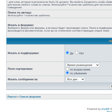
-
для слов, которых в результатах быть не должно. Вы можете разделить слова сим
для поиска любого слова из списка. Используйте
*
в качестве шаблона для частичног
совпадения.
Поиск по автору:
Используйте * в качестве шаблона.
Искать в форумах:
Выберите форум или форумы, в которых будет произведен поиск. Поиск в подфорум
производится автоматически, если вы не отключили соответствующую опцию ниже.
П
Искать в подфорумах:
Да
Нет
Поле сортировки:
по возрастанию
по убыванию
Искать сообщения за:
Портал
»
Список форумов
Powered by
phpBB
©
Рус