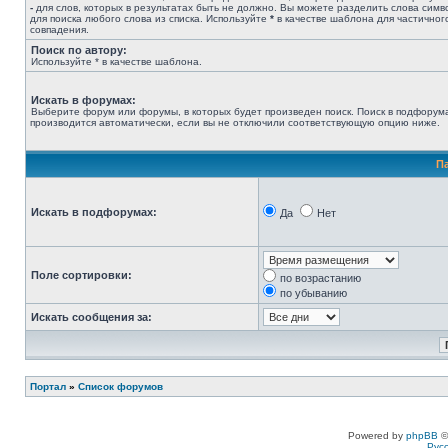
-
для слов, которых в результатах быть не должно. Вы можете разделить слова сим
для поиска любого слова из списка. Используйте
*
в качестве шаблона для частичног
совпадения.
Поиск по автору:
Используйте * в качестве шаблона.
Искать в форумах:
Выберите форум или форумы, в которых будет произведен поиск. Поиск в подфорум
производится автоматически, если вы не отключили соответствующую опцию ниже.
П
Искать в подфорумах:
Да
Нет
Поле сортировки:
по возрастанию
по убыванию
Искать сообщения за:
Портал
»
Список форумов
Powered by
phpBB
©
Рус