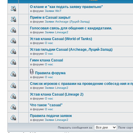
О клане и "как подать заявку правильно"
в форуме
Заявки WoT
Приём в Casual закрыт
в форуме
Заявки Archeage (Луций-Запад)
Голосовая связь для общения с кандидатами.
в форуме
Заявки Lineage2
Устав клана Casual (World of Tanks)
в форуме
О нас
Устав гильдии Casual (Archeage, Луций-Запад)
в форуме
О нас
Гимн клана Casual
в форуме
О нас
Правила форума
в форуме
О нас
Список игроков с правами на проведение собесед-ния и п
в форуме
Заявки Lineage2
Устав клана Casual (Lineage 2)
в форуме
О нас
Что такое "casual"
в форуме
О нас
Правила подачи заявок
в форуме
Заявки Lineage2
Показать сообщения за:
Поле сорт