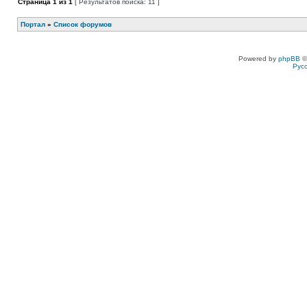
Страница
1
из
1
[ Результатов поиска: 11 ]
Портал
»
Список форумов
Powered by
phpBB
©
Рус