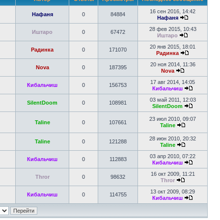
16 сен 2016, 14:42
Нафаня
0
84884
Нафаня
28 фев 2015, 10:43
Иштаро
0
67472
Иштаро
20 янв 2015, 18:01
Радинка
0
171070
Радинка
20 ноя 2014, 11:36
Nova
0
187395
Nova
17 авг 2014, 14:05
Кибальчиш
0
156753
Кибальчиш
03 май 2011, 12:03
SilentDoom
0
108981
SilentDoom
23 июл 2010, 09:07
Taline
0
107661
Taline
28 июн 2010, 20:32
Taline
0
121288
Taline
03 апр 2010, 07:22
Кибальчиш
0
112883
Кибальчиш
16 окт 2009, 11:21
Thror
0
98632
Thror
13 окт 2009, 08:29
Кибальчиш
0
114755
Кибальчиш