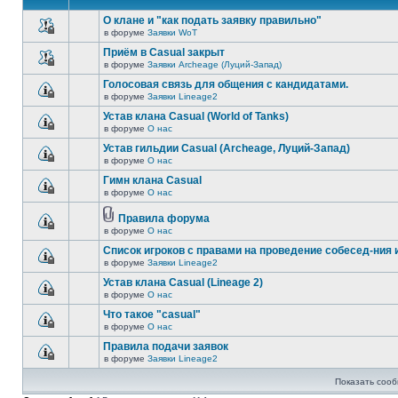
О клане и "как подать заявку правильно"
в форуме
Заявки WoT
Приём в Casual закрыт
в форуме
Заявки Archeage (Луций-Запад)
Голосовая связь для общения с кандидатами.
в форуме
Заявки Lineage2
Устав клана Casual (World of Tanks)
в форуме
О нас
Устав гильдии Casual (Archeage, Луций-Запад)
в форуме
О нас
Гимн клана Casual
в форуме
О нас
Правила форума
в форуме
О нас
Список игроков с правами на проведение собесед-ния 
в форуме
Заявки Lineage2
Устав клана Casual (Lineage 2)
в форуме
О нас
Что такое "casual"
в форуме
О нас
Правила подачи заявок
в форуме
Заявки Lineage2
Показать сооб