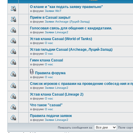
О клане и "как подать заявку правильно"
в форуме
Заявки WoT
Приём в Casual закрыт
в форуме
Заявки Archeage (Луций-Запад)
Голосовая связь для общения с кандидатами.
в форуме
Заявки Lineage2
Устав клана Casual (World of Tanks)
в форуме
О нас
Устав гильдии Casual (Archeage, Луций-Запад)
в форуме
О нас
Гимн клана Casual
в форуме
О нас
Правила форума
в форуме
О нас
Список игроков с правами на проведение собесед-ния и п
в форуме
Заявки Lineage2
Устав клана Casual (Lineage 2)
в форуме
О нас
Что такое "casual"
в форуме
О нас
Правила подачи заявок
в форуме
Заявки Lineage2
Показать сообщения за:
Поле сорт