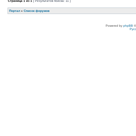
Страница
1
из
1
[ Результатов поиска: 11 ]
Портал
»
Список форумов
Powered by
phpBB
©
Рус