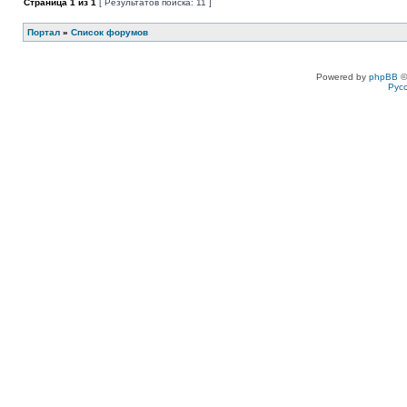
Страница
1
из
1
[ Результатов поиска: 11 ]
Портал
»
Список форумов
Powered by
phpBB
©
Рус