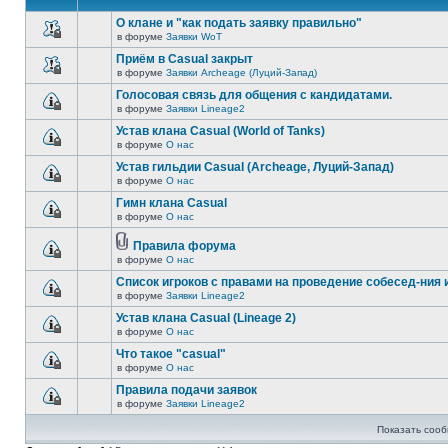
О клане и "как подать заявку правильно"
в форуме
Заявки WoT
Приём в Casual закрыт
в форуме
Заявки Archeage (Луций-Запад)
Голосовая связь для общения с кандидатами.
в форуме
Заявки Lineage2
Устав клана Casual (World of Tanks)
в форуме
О нас
Устав гильдии Casual (Archeage, Луций-Запад)
в форуме
О нас
Гимн клана Casual
в форуме
О нас
Правила форума
в форуме
О нас
Список игроков с правами на проведение собесед-ния 
в форуме
Заявки Lineage2
Устав клана Casual (Lineage 2)
в форуме
О нас
Что такое "casual"
в форуме
О нас
Правила подачи заявок
в форуме
Заявки Lineage2
Показать сооб