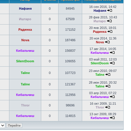
16 сен 2016, 14:42
Нафаня
0
84945
Нафаня
28 фев 2015, 10:43
Иштаро
0
67509
Иштаро
20 янв 2015, 18:01
Радинка
0
171152
Радинка
20 ноя 2014, 11:36
Nova
0
187486
Nova
17 авг 2014, 14:05
Кибальчиш
0
156837
Кибальчиш
03 май 2011, 12:03
SilentDoom
0
109055
SilentDoom
23 июл 2010, 09:07
Taline
0
107723
Taline
28 июн 2010, 20:32
Taline
0
121367
Taline
03 апр 2010, 07:22
Кибальчиш
0
112956
Кибальчиш
16 окт 2009, 11:21
Thror
0
98696
Thror
13 окт 2009, 08:29
Кибальчиш
0
114815
Кибальчиш