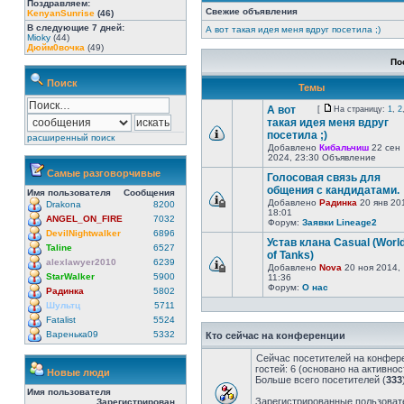
Поздравляем:
Свежие объявления
KenyanSunrise
(46)
В следующие 7 дней:
А вот такая идея меня вдруг посетила ;)
Mioky
(44)
Дюйм0вочка
(49)
По
Поиск
Темы
А вот
[
На страницу:
1
,
2
такая идея меня вдруг
посетила ;)
расширенный поиск
Добавлено
Кибальчиш
22 сен
2024, 23:30 Объявление
Самые разговорчивые
Голосовая связь для
общения с кандидатами.
Имя пользователя
Сообщения
Добавлено
Радинка
20 янв 20
Drakona
8200
18:01
ANGEL_ON_FIRE
7032
Форум:
Заявки Lineage2
DevilNightwalker
6896
Устав клана Casual (Worl
Taline
6527
of Tanks)
alexlawyer2010
6239
Добавлено
Nova
20 ноя 2014,
StarWalker
5900
11:36
Форум:
О нас
Радинка
5802
Шультц
5711
Fatalist
5524
Варенька09
5332
Кто сейчас на конференции
Сейчас посетителей на конфер
гостей: 6 (основано на активно
Новые люди
Больше всего посетителей (
333
Имя пользователя
Зарегистрированные пользовате
Зарегистрирован