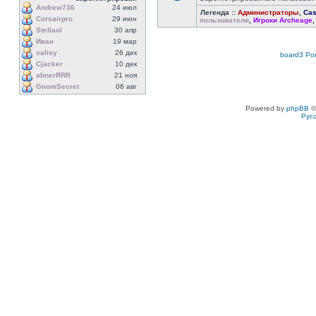
Andrew736
24 июл
Легенда ::
Администраторы
,
Cas
Corsairpro
29 июн
пользователи
,
Игроки Archeage
Stellaol
30 апр
Иван
19 мар
salisy
26 дек
board3 Por
Cjacker
10 дек
abnerRRR
21 ноя
GnomSecret
06 авг
Powered by
phpBB
©
Рус