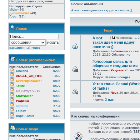
Сегодня нет дней рождения.
Свежие объявления
В следующие 7 дней:
Mioky
(44)
А вот такая идея меня вдруг посетила ;)
Дюйм0вочка
(49)
Греот
(39)
По
Поиск
Темы
А вот
[
На страницу:
1
,
2
такая идея меня вдруг
посетила ;)
расширенный поиск
Добавлено
Кибальчиш
22 сен
2024, 23:30 Объявление
Самые разговорчивые
Голосовая связь для
общения с кандидатами.
Имя пользователя
Сообщения
Добавлено
Радинка
20 янв 20
Drakona
8200
18:01
ANGEL_ON_FIRE
7032
Форум:
Заявки Lineage2
DevilNightwalker
6896
Устав клана Casual (Worl
Taline
6527
of Tanks)
alexlawyer2010
6239
Добавлено
Nova
20 ноя 2014,
StarWalker
5900
11:36
Форум:
О нас
Радинка
5802
Шультц
5711
Fatalist
5524
Варенька09
5332
Кто сейчас на конференции
Сейчас посетителей на конфер
гостей: 7 (основано на активно
Новые люди
Больше всего посетителей (
333
Имя пользователя
Зарегистрированные пользоват
Зарегистрирован