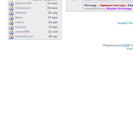
Andrew736
24 июл
Легенда ::
Администраторы
,
Cas
Corsairpro
29 июн
пользователи
,
Игроки Archeage
Stellaol
30 апр
Иван
19 мар
salisy
26 дек
board3 Por
Cjacker
10 дек
abnerRRR
21 ноя
GnomSecret
06 авг
Powered by
phpBB
©
Рус