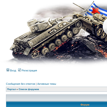
Вход
Регистрация
Сообщения без ответов
|
Активные темы
Портал
»
Список форумов
Форум