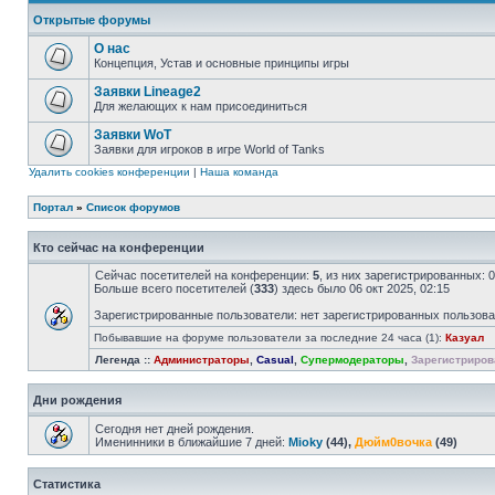
Открытые форумы
О нас
Концепция, Устав и основные принципы игры
Заявки Lineage2
Для желающих к нам присоединиться
Заявки WoT
Заявки для игроков в игре World of Tanks
Удалить cookies конференции
|
Наша команда
Портал
»
Список форумов
Кто сейчас на конференции
Сейчас посетителей на конференции:
5
, из них зарегистрированных: 
Больше всего посетителей (
333
) здесь было 06 окт 2025, 02:15
Зарегистрированные пользователи: нет зарегистрированных пользов
Побывавшие на форуме пользователи за последние 24 часа (1):
Казуал
Легенда ::
Администраторы
,
Casual
,
Супермодераторы
,
Зарегистриров
Дни рождения
Сегодня нет дней рождения.
Именинники в ближайшие 7 дней:
Mioky
(44),
Дюйм0вочка
(49)
Статистика