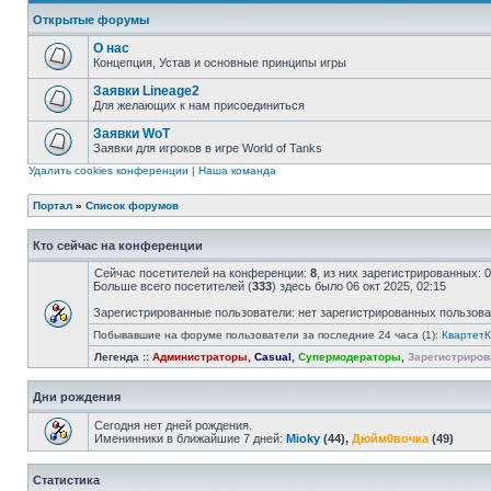
Открытые форумы
О нас
Концепция, Устав и основные принципы игры
Заявки Lineage2
Для желающих к нам присоединиться
Заявки WoT
Заявки для игроков в игре World of Tanks
Удалить cookies конференции
|
Наша команда
Портал
»
Список форумов
Кто сейчас на конференции
Сейчас посетителей на конференции:
8
, из них зарегистрированных: 
Больше всего посетителей (
333
) здесь было 06 окт 2025, 02:15
Зарегистрированные пользователи: нет зарегистрированных пользов
Побывавшие на форуме пользователи за последние 24 часа (1):
КвартетК
Легенда ::
Администраторы
,
Casual
,
Супермодераторы
,
Зарегистриров
Дни рождения
Сегодня нет дней рождения.
Именинники в ближайшие 7 дней:
Mioky
(44),
Дюйм0вочка
(49)
Статистика