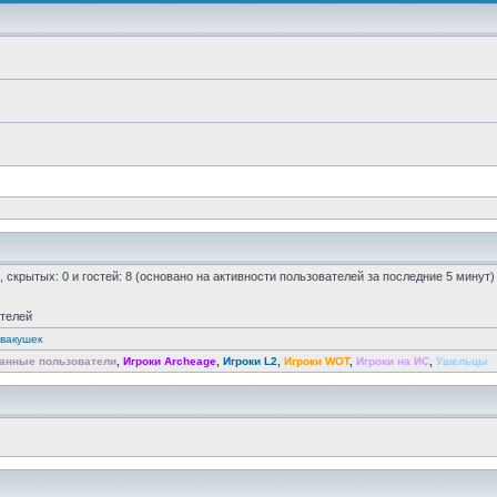
0, скрытых: 0 и гостей: 8 (основано на активности пользователей за последние 5 минут)
ателей
вакушек
анные пользователи
,
Игроки Archeage
,
Игроки L2
,
Игроки WOT
,
Игроки на ИС
,
Ушельцы