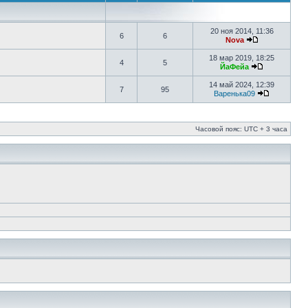
20 ноя 2014, 11:36
6
6
Nova
18 мар 2019, 18:25
4
5
ЙаФейа
14 май 2024, 12:39
7
95
Варенька09
Часовой пояс: UTC + 3 часа