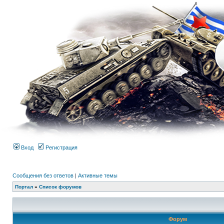
Вход
Регистрация
Сообщения без ответов
|
Активные темы
Портал
»
Список форумов
Форум