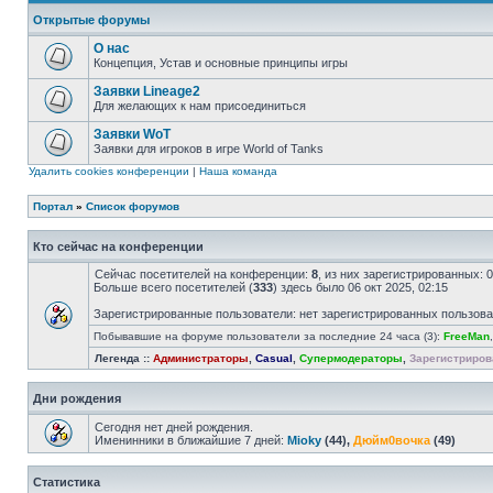
Открытые форумы
О нас
Концепция, Устав и основные принципы игры
Заявки Lineage2
Для желающих к нам присоединиться
Заявки WoT
Заявки для игроков в игре World of Tanks
Удалить cookies конференции
|
Наша команда
Портал
»
Список форумов
Кто сейчас на конференции
Сейчас посетителей на конференции:
8
, из них зарегистрированных: 
Больше всего посетителей (
333
) здесь было 06 окт 2025, 02:15
Зарегистрированные пользователи: нет зарегистрированных пользов
Побывавшие на форуме пользователи за последние 24 часа (3):
FreeMan
Легенда ::
Администраторы
,
Casual
,
Супермодераторы
,
Зарегистриров
Дни рождения
Сегодня нет дней рождения.
Именинники в ближайшие 7 дней:
Mioky
(44),
Дюйм0вочка
(49)
Статистика